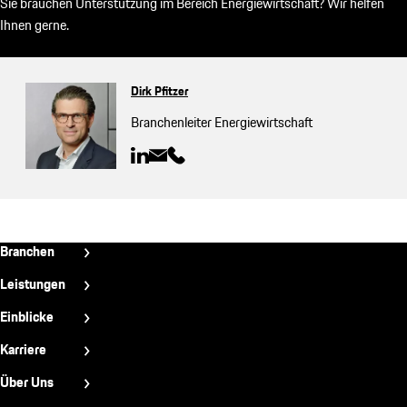
Sie brauchen Unterstützung im Bereich Energiewirtschaft? Wir helfen
Ihnen gerne.
Dirk Pfitzer
Branchenleiter Energiewirtschaft
N2
Branchen
-
Automobilindustrie
Leistungen
Bauindustrie
Footer
Strategie & Organisation
Einblicke
Energiewirtschaft
Marke & Vertrieb
News & Trends
Karriere
Industriegüter
Technologie & Entwicklung
Erfolge
Bei uns arbeiten
Konsumgüter
Über Uns
Operations
Publikationen
Students
Luftfahrt