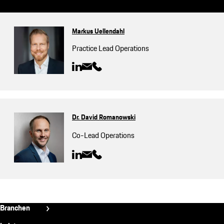
Markus Uellendahl
Practice Lead Operations
Dr. David Romanowski
Co-Lead Operations
N2
Branchen
Automobilindustrie