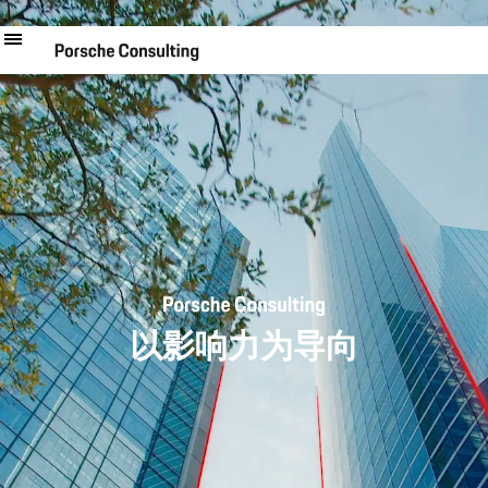
跳
转
到
主
要
内
容
以影响力为导向