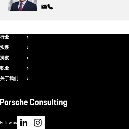
Fußzeile
行业
CN
航空航天
实践
汽车
战略与组织
洞察
建筑
品牌与销售
新闻与最新趋势
职业
消费品
技术与发展
成功案例
加入我们
能源
关于我们
运营管理
白皮书
实习职员
工业产品
我们是谁
Magazine
初级职员
生命科学
咨询方法
资深职员
运输
我们的管理层
价值观与文化
可持续发展
您的申请
保时捷管理咨询的地点
Follow us