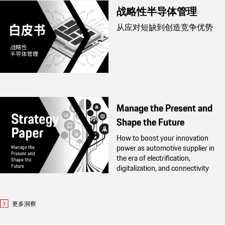
战略性半导体管理
从应对短缺到创造竞争优势
Manage the Present and
Shape the Future
How to boost your innovation
power as automotive supplier in
the era of electrification,
digitalization, and connectivity
更多洞察