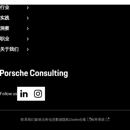
Fußzeile
行业
CN
航空航天
实践
汽车
战略与组织
洞察
建筑
品牌与销售
新闻与最新趋势
职业
消费品
技术与发展
成功案例
加入我们
能源
关于我们
运营管理
白皮书
实习职员
工业产品
我们是谁
Magazine
初级职员
生命科学
咨询方法
资深职员
运输
我们的管理层
价值观与文化
可持续发展
您的申请
保时捷管理咨询的地点
Follow us
Footer
联系我们
媒体
法务信息
数据隐私
Cookie
合规
检举系统
-