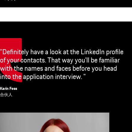
"
efinitely have a look at the LinkedIn profile
o
 your contacts. That way you’ll be familiar
g
ith the names and faces before you head
a
to the application interview. "
s
in Fess
Nik
伙人
人