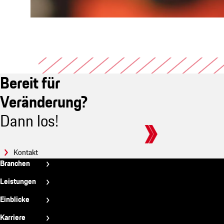
Bereit für
Veränderung?
Dann los!
Kontakt
N2
Branchen
-
Automobilindustrie
Leistungen
Bauindustrie
Footer
Strategie & Organisation
Einblicke
Energiewirtschaft
Marke & Vertrieb
News & Trends
Karriere
Industriegüter