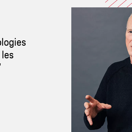
ologies
 les
"