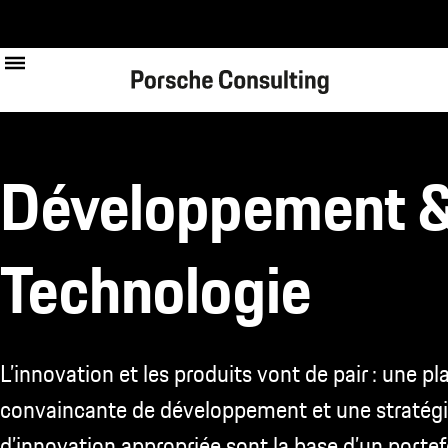
Skip
to
main
content
Développement 
Technologie
L’innovation et les produits vont de pair : une pl
convaincante de développement et une stratég
d’innovation appropriée sont la base d’un portef