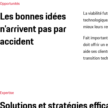
Opportunités
Les bonnes idées
La viabilité f
technologique.
n’arrivent pas par
mieux leurs re
accident
Fait important,
doit offrir un 
aide ses clien
transition tech
Expertise
Solutions et stratégies effi