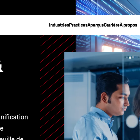
Industries
Practices
Aperçus
Carrière
À propos
&
anification
ie
euille de