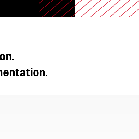
ion.
entation.