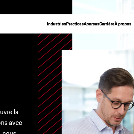
Industries
Practices
Aperçus
Carrière
À propos
uvre la
lons avec
e, nous