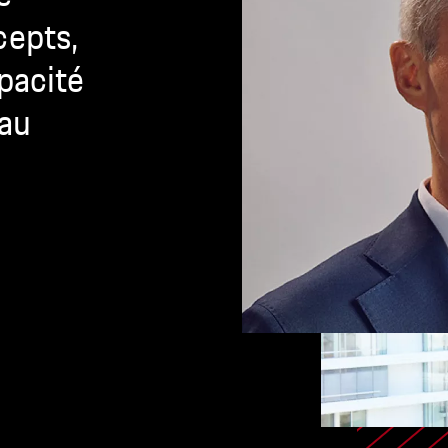
cepts,
pacité
 au