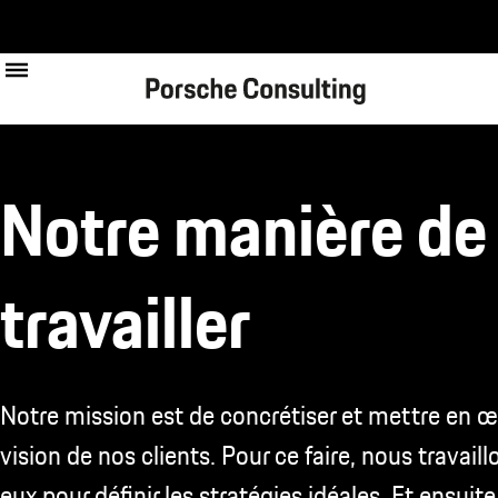
Skip
to
main
content
Notre manière de
travailler
Notre mission est de concrétiser et mettre en œ
vision de nos clients. Pour ce faire, nous travail
eux pour définir les stratégies idéales. Et ensuit